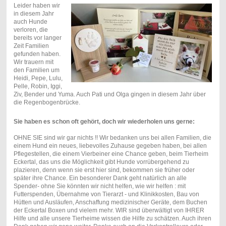
Leider haben wir
in diesem Jahr
auch Hunde
verloren, die
bereits vor langer
Zeit Familien
gefunden haben.
Wir trauern mit
den Familien um
Heidi, Pepe, Lulu,
Pelle, Robin, Iggi,
Ziv, Bender und Yuma. Auch Pati und Olga gingen in diesem Jahr über
die Regenbogenbrücke.
Sie haben es schon oft gehört, doch wir wiederholen uns gerne:
OHNE SIE sind wir gar nichts !! Wir bedanken uns bei allen Familien, die
einem Hund ein neues, liebevolles Zuhause gegeben haben, bei allen
Pflegestellen, die einem Vierbeiner eine Chance geben, beim Tierheim
Eckertal, das uns die Möglichkeit gibt Hunde vorrübergehend zu
plazieren, denn wenn sie erst hier sind, bekommen sie früher oder
später ihre Chance. Ein besonderer Dank geht natürlich an alle
Spender- ohne Sie könnten wir nicht helfen, wie wir helfen : mit
Futterspenden, Übernahme von Tierarzt - und Klinikkosten, Bau von
Hütten und Ausläufen, Anschaffung medizinischer Geräte, dem Buchen
der Eckertal Boxen und vielem mehr. WIR sind überwältigt von IHRER
Hilfe und alle unsere Tierheime wissen die Hilfe zu schätzen. Auch ihren