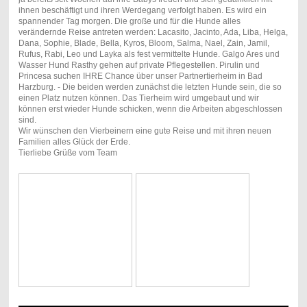
ihnen beschäftigt und ihren Werdegang verfolgt haben. Es wird ein
spannender Tag morgen. Die große und für die Hunde alles
verändernde Reise antreten werden: Lacasito, Jacinto, Ada, Liba, Helga,
Dana, Sophie, Blade, Bella, Kyros, Bloom, Salma, Nael, Zain, Jamil,
Rufus, Rabi, Leo und Layka als fest vermittelte Hunde. Galgo Ares und
Wasser Hund Rasthy gehen auf private Pflegestellen. Pirulin und
Princesa suchen IHRE Chance über unser Partnertierheim in Bad
Harzburg. - Die beiden werden zunächst die letzten Hunde sein, die so
einen Platz nutzen können. Das Tierheim wird umgebaut und wir
können erst wieder Hunde schicken, wenn die Arbeiten abgeschlossen
sind.
Wir wünschen den Vierbeinern eine gute Reise und mit ihren neuen
Familien alles Glück der Erde.
Tierliebe Grüße vom Team