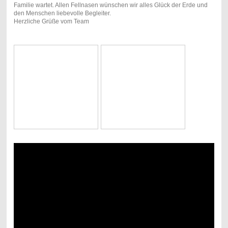
Familie wartet. Allen Fellnasen wünschen wir alles Glück der Erde und
den Menschen liebevolle Begleiter.
Herzliche Grüße vom Team