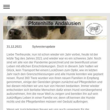
Pfotenhilfe Andalusien
31.12.2021 Sylvesterupdate
Liebe Tierfreunde, nun ist schon wieder ein Jahr vorbei, heute ist der
letzte Tag des Jahres 2021 und wieder war es ein schweres Jahr. Noch
sind wir alle von der Pandemie gezeichnet und sie beeinflusst unser
Leben mit etlichen Einschränkungen. Doch in diesem Jahr hatten wir
Glück, kein Transport fiel einem LockDown zum Opfer, wie im letzten
Jahr nach den Grenzschliessungen und alle Hunde konnten wie geplant
reisen. Rund 360 Tiere wurden von ihren neuen Familien in Empfang
genommen, einige der Gereisten gingen zunächst auf Pflegestellen und
bei diesen möchten wir uns nun von Herzen bedanken. Immer wieder
entscheiden sich tierliebe Menschen dafür einen Hund vorrübergehend
aufzunehmen, ihm die neue Welt zu zeigen und bereiten ihn auf sein
zukünftiges Leben in einer Familie vor, denn oft kennen die Hunde
nichts und die Pflegefamilien müssen viel Geduld aufbringen.
Wenn wir zurückdenken freuen wir uns auch ungemein für die