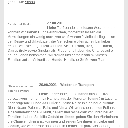
genau wie
Sasha
.
27.08.201
Jareth und Frodo
Liebe Tierfreunde, an diesem Wochenende
konnten wir sieben Hunde einbuchen, momentan lassen die
Vermittlungen ein wenig nach, wer weiß warum ? vielleicht liegt es an
der Reise- und Urlaubszeit, die Menschen wollen scheinbar lieber
reisen, was sie lange nicht konnten. ABER: Frodo, Rex, Tina, Jareth,
Dama, Broly sowie Ginebra als Pflegehund haben die Chance auf ein
neues Leben bekommen. Wir freuen uns gemeinsam mit diesen
Familien auf die Ankunft der Hunde. Herzliche Grüße vom Team
20.08.2021 Wieder ein Transport
Olivia wude vor der
Tötung bewahrt
Liebe Tierfreunde, heute haben ausser Olivia-
gerettet vom Tierheim La Rambla aus der Perrera ( Tötung ) in Lucena-
noch folgende Hunde das Glück auf eine Reise in eine neue Zukunft :
Sion, Noam, Palomita, Balto und Ninfa. Wir wünschen diesen Fellnasen
eine wunderschöne Zukunft, geliebt und respektiert von ihren neuen
Familien. Haben Sie bitte Geduld mit ihnen, geben Sie den Vierbeinern
die Chance richtig anzukommen und zeigen Sie ihnen mit Liebe und
Geduld, wie wunderbar das Leben in Freiheit mit ganz viel Geborgenheit