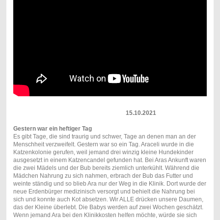
15.10.2021
Gestern war ein heftiger Tag
Es gibt Tage, die sind traurig und schwer, Tage an denen man an der
Menschheit verzweifelt. Gestern war so ein Tag. Araceli wurde in die
Katzenkolonie gerufen, weil jemand drei winzig kleine Hundekinder
ausgesetzt in einem Katzencandel gefunden hat. Bei Aras Ankunft waren
die zwei Mädels und der Bub bereits ziemlich unterkühlt. Während die
Mädchen Nahrung zu sich nahmen, erbrach der Bub das Futter und
weinte ständig und so blieb Ara nur der Weg in die Klinik. Dort wurde der
neue Erdenbürger medizinisch versorgt und behielt die Nahrung bei
sich und konnte auch Kot absetzen. Wir ALLE drücken unsere Daumen,
das der Kleine überlebt. Die Babys werden auf zwei Wochen geschätzt.
Wenn jemand Ara bei den Klinikkosten helfen möchte, würde sie sich