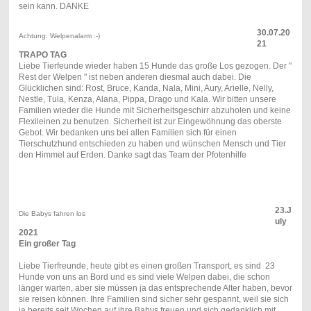
sein kann. DANKE
30.07.20
Achtung: Welpenalarm :-)
21
TRAPO TAG
Liebe Tierfeunde wieder haben 15 Hunde das große Los gezogen. Der "
Rest der Welpen " ist neben anderen diesmal auch dabei. Die
Glücklichen sind: Rost, Bruce, Kanda, Nala, Mini, Aury, Arielle, Nelly,
Nestle, Tula, Kenza, Alana, Pippa, Drago und Kala. Wir bitten unsere
Familien wieder die Hunde mit Sicherheitsgeschirr abzuholen und keine
Flexileinen zu benutzen. Sicherheit ist zur Eingewöhnung das oberste
Gebot. Wir bedanken uns bei allen Familien sich für einen
Tierschutzhund entschieden zu haben und wünschen Mensch und Tier
den Himmel auf Erden. Danke sagt das Team der Pfotenhilfe
23.J
Die Babys fahren los
uly
2021
Ein großer Tag
Liebe Tierfreunde, heute gibt es einen großen Transport, es sind 23
Hunde von uns an Bord und es sind viele Welpen dabei, die schon
länger warten, aber sie müssen ja das entsprechende Alter haben, bevor
sie reisen können. Ihre Familien sind sicher sehr gespannt, weil sie sich
ja bereits seit Wochen auf ihre Babys freuen und sich gedanklich mit