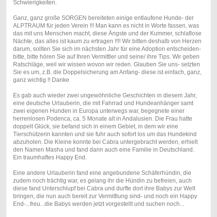
Schwierigkeiten.
Ganz, ganz große SORGEN bereiteten einige entlaufene Hunde- der
ALPTRAUM für jeden Verein !!! Man kann es nicht in Worte fassen, was
das mit uns Menschen macht, diese Ängste und der Kummer, schlaflose
Nächte, das alles ist kaum zu ertragen !!!! Wir bitten deshalb von Herzen
darum, sollten Sie sich im nächsten Jahr für eine Adoption entscheiden-
bitte, bitte hören Sie auf Ihren Vermittler und seine/ ihre Tips. Wir geben
Ratschläge, weil wir wissen wovon wir reden. Glauben Sie uns- setzten
Sie es um, z.B. die Doppelsicherung am Anfang- diese ist einfach, ganz,
ganz wichtig !! Danke
Es gab auch wieder zwei ungewöhnliche Geschichten in diesem Jahr,
eine deutsche Urlauberin, die mit Fahrrad und Hundeanhänger samt
zwei eigenen Hunden in Europa unterwegs war, begegnete einer
herrenlosen Podenca, ca. 5 Monate alt in Andalusien. Die Frau hatte
doppelt Glück, sie befand sich in einem Gebiet, in dem wir eine
Tierschützerin kannten und sie fuhr auch sofort los um das Hundekind
abzuholen. Die Kleine konnte bei Cabra untergebracht werden, erhielt
den Namen Masha und fand dann auch eine Familie in Deutschland.
Ein traumhaftes Happy End.
Eine andere Urlauberin fand eine angebundene Schäferhündin, die
zudem noch trächtig war, es gelang ihr die Hündin zu befreien, auch
diese fand Unterschlupf bei Cabra und durfte dort ihre Babys zur Welt
bringen, die nun auch bereit zur Vermittlung sind- und noch ein Happy
End-...freu...die Babys werden jetzt vorgestellt und suchen noch...