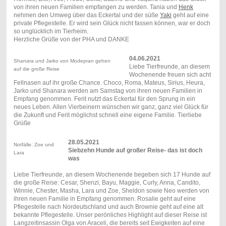
von ihren neuen Familien empfangen zu werden. Tania und
Henk
nehmen den Umweg über das Eckertal und der süße
Yaki
geht auf eine
private Pflegestelle. Er wird sein Glück nicht fassen können, war er doch
so unglücklich im Tierheim.
Herzliche Grüße von der PHA und DANKE
04.06.2021
Shanara und Jarko von Modepran gehen
Liebe Tierfreunde, an diesem
auf die große Reise
Wochenende freuen sich acht
Fellnasen auf ihr große Chance. Choco, Roma, Mateus, Sirius, Heura,
Jarko und Shanara werden am Samstag von ihren neuen Familien in
Empfang genommen. Ferit nutzt das Eckertal für den Sprung in ein
neues Leben. Allen Vierbeinern wünschen wir ganz, ganz viel Glück für
die Zukunft und Ferit möglichst schnell eine eigene Familie. Tierliebe
Grüße
28.05.2021
Notfälle: Zoe und
Siebzehn Hunde auf großer Reise- das ist doch
Lara
was
Liebe Tierfreunde, an diesem Wochenende begeben sich 17 Hunde auf
die große Reise: Cesar, Shenzi, Bayu, Maggie, Curly, Anna, Candito,
Winnie, Chester, Masha, Lara und Zoe, Sheldon sowie Neo werden von
ihren neuen Familie in Empfang genommen. Rosalie geht auf eine
Pflegestelle nach Nordeutschland und auch Brownie geht auf eine alt
bekannte Pflegestelle. Unser perönliches Highlight auf dieser Reise ist
Langzeitinsassin Olga von Araceli, die bereits seit Ewigkeiten auf eine