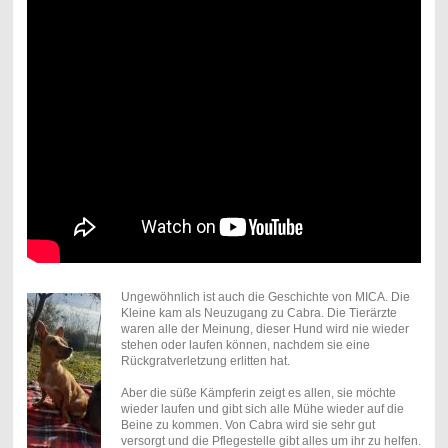
Ungewöhnlich ist auch die Geschichte von MICA. Die
Kleine kam als Neuzugang zu Cabra. Die Tierärzte
waren alle der Meinung, dieser Hund wird nie wieder
stehen oder laufen können, nachdem sie eine
Rückgratverletzung erlitten hat.
Aber die süße Kämpferin zeigt es allen, sie möchte
wieder laufen und gibt sich alle Mühe wieder auf die
Beine zu kommen. Von Cabra wird sie sehr gut
versorgt und die Pflegestelle gibt alles um ihr zu helfen.