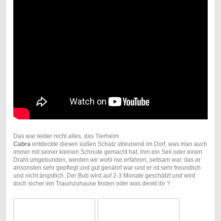
Das war leider nicht alles, das Tierheim
Cabra
entdeckte diesen süßen Schatz streunend im Dorf, was man auch
immer mit seiner kleinen Schnute gemacht hat, ihm ein Seil oder einen
Draht umgebunden, werden wir wohl nie erfahren, seltsam war, das er
ansonsten sehr gepflegt und gut genährt war und er ist sehr freundlich
und nicht ängstlich. Der Bub wird auf 2-3 Monate geschätzt und wird
doch sicher ein Traumzuhause finden oder was denkt ihr ?