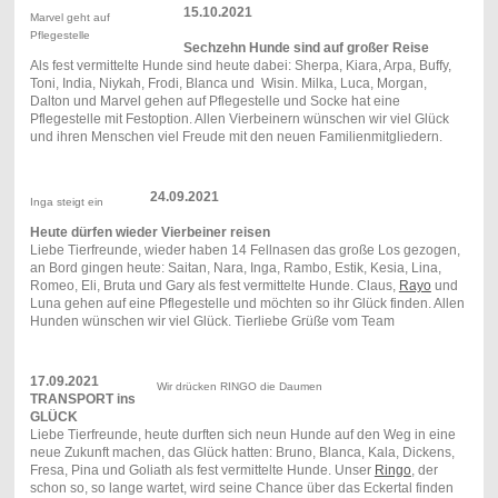
15.10.2021
Marvel geht auf
Pflegestelle
Sechzehn Hunde sind auf großer Reise
Als fest vermittelte Hunde sind heute dabei: Sherpa, Kiara, Arpa, Buffy,
Toni, India, Niykah, Frodi, Blanca und Wisin. Milka, Luca, Morgan,
Dalton und Marvel gehen auf Pflegestelle und Socke hat eine
Pflegestelle mit Festoption. Allen Vierbeinern wünschen wir viel Glück
und ihren Menschen viel Freude mit den neuen Familienmitgliedern.
24.09.2021
Inga steigt ein
Heute dürfen wieder Vierbeiner reisen
Liebe Tierfreunde, wieder haben 14 Fellnasen das große Los gezogen,
an Bord gingen heute: Saitan, Nara, Inga, Rambo, Estik, Kesia, Lina,
Romeo, Eli, Bruta und Gary als fest vermittelte Hunde. Claus,
Rayo
und
Luna gehen auf eine Pflegestelle und möchten so ihr Glück finden. Allen
Hunden wünschen wir viel Glück. Tierliebe Grüße vom Team
17.09.2021
Wir drücken RINGO die Daumen
TRANSPORT ins
GLÜCK
Liebe Tierfreunde, heute durften sich neun Hunde auf den Weg in eine
neue Zukunft machen, das Glück hatten: Bruno, Blanca, Kala, Dickens,
Fresa, Pina und Goliath als fest vermittelte Hunde. Unser
Ringo
, der
schon so, so lange wartet, wird seine Chance über das Eckertal finden