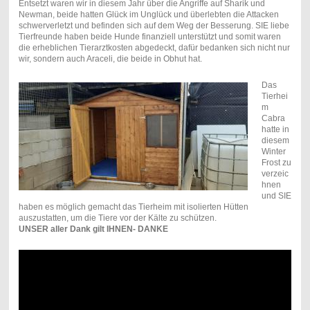
Entsetzt waren wir in diesem Jahr über die Angriffe auf Sharik und
Newman, beide hatten Glück im Unglück und überlebten die Attacken
schwerverletzt und befinden sich auf dem Weg der Besserung. SIE liebe
Tierfreunde haben beide Hunde finanziell unterstützt und somit waren
die erheblichen Tierarztkosten abgedeckt, dafür bedanken sich nicht nur
wir, sondern auch Araceli, die beide in Obhut hat.
Das
Tierhei
m
Cabra
hatte in
diesem
Winter
Frost zu
verzeic
hnen
und SIE
haben es möglich gemacht das Tierheim mit isolierten Hütten
auszustatten, um die Tiere vor der Kälte zu schützen.
UNSER aller Dank gilt IHNEN- DANKE