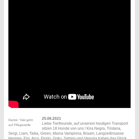
25.06.2021
Danke: Yaki geht
Liebe Tierfreunde, auf unserem heutigen Transport
auf Pflegestelle
sitzen 18 Hunde von uns ! Kira Negra, Tristana,
Sergi, Liam, Taika, Green, Mama Vampirina, Braam, Langzeitinsasse
Hermes, Elsi, Arco, Frodo, Goku, Sabino und Vaquira haben das Glück