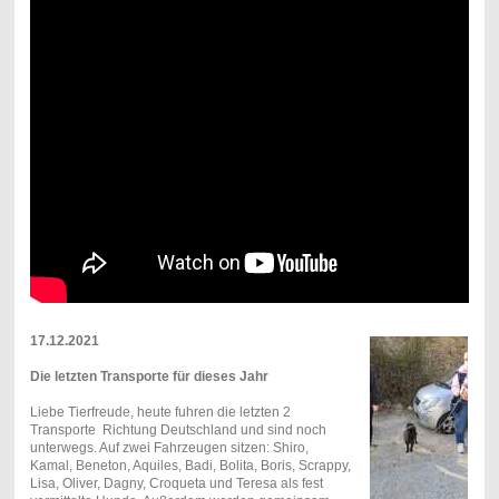
17.12.2021
Die letzten Transporte für dieses Jahr
Liebe Tierfreude, heute fuhren die letzten 2
Transporte Richtung Deutschland und sind noch
unterwegs. Auf zwei Fahrzeugen sitzen: Shiro,
Kamal, Beneton, Aquiles, Badi, Bolita, Boris, Scrappy,
Lisa, Oliver, Dagny, Croqueta und Teresa als fest