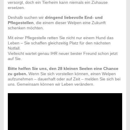
versorgt, doch ein Tierheim kann niemals ein Zuhause
ersetzen.
Deshalb suchen wir
dringend liebevolle End- und
Pflegestellen
, die einem dieser Welpen eine Zukunft
schenken möchten.
Mit einer Pflegestelle retten Sie nicht nur einem Hund das
Leben – Sie schaffen gleichzeitig Platz für den nächsten
Notfall.
Vielleicht wartet genau IHR neuer bester Freund schon jetzt
auf Sie.
Bitte helfen Sie uns, den 28 kleinen Seelen eine Chance
zu geben.
Wenn Sie sich vorstellen können, einen Welpen
aufzunehmen – dauerhaft oder auf Zeit – melden Sie sich bei
uns. Gemeinsam können wir Leben verändern.