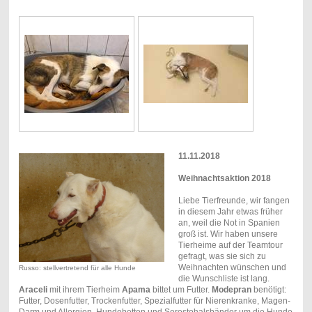
11.11.2018
Weihnachtsaktion 2018
Liebe Tierfreunde, wir fangen
in diesem Jahr etwas früher
an, weil die Not in Spanien
groß ist. Wir haben unsere
Tierheime auf der Teamtour
gefragt, was sie sich zu
Weihnachten wünschen und
Russo: stellvertretend für alle Hunde
die Wunschliste ist lang.
Araceli
mit ihrem Tierheim
Apama
bittet um Futter.
Modepran
benötigt:
Futter, Dosenfutter, Trockenfutter, Spezialfutter für Nierenkranke, Magen-
Darm und Allergien, Hundebetten und Serestohalsbänder um die Hunde