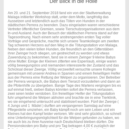
Der Blick in die Hölle
Am 20. und 21. September 2018 fand ein von der Stadtverwaltung
Malaga initiierter Workshop statt, unter dem Motto, langfristig das
Aussetzen und letztendlich auch das Töten von Hunden in der
städtischen Perrera zu beenden. Dazu eingeladen waren verschiedene
Vertreter öffentlicher Gremien, sowie Tierschutzorganisationen aus dem
In-und Ausland. Auch der Besuch der städtischen Perrera stand auf der
Tagesordnung. Nach einem sehr anstrengenden ersten Tag voller
Vorträge und Gespräche, machte sich unsere Teamkollegin am zweiten
Tag schweren Herzens auf den Weg in die Tötungsstation von Malaga.
Neben den vielen tollen Hunden, die freundlich an den Gitterstäben
ihrer Zwinger hoch stiegen, um gestreichelt zu werden und etwas
Zuwendung zu bekommen, fand sie in einem Zwinger 9 kleine Babys
ohne Mutter. Einige der Kleinen zitterten wie Espenlaub, einige waren
völlig bewegungslos und niemanden interessierte der Zustand und das
Schicksal dieser Zwerge. Völlig verzweifelt versuchte unsere Kollegin
gemeinsam mit unserer Andrea in Spanien und einem freiwilligen Helfer
aus der Perrera eine Rettung der Welpen zu organisieren. Der Betreiber
der Perrera versprach, die Babys dem Tierarzt vorzustellen und dann an
die Pfotenhilfe zu übergeben. Bange Tage des Wartens vergingen bis es
auf einmal hieß, sieben Babys könnten sofort die Perrera verlassen,
zwei seien leider verstoben. Ein freiwilliger Helfer der Tötungsstation
fuhr umgehend die Welpen abholen und brachte sie in eine Tierklinik,
wo sie eingehend untersucht und stabilisiert wurden. Fünf der Zwerge (
4 Jungs und 1 Mädel ) durften am vergangenen Samstag auf eine
Pflegestelle umziehen, ein Baby kämpft noch um sein Leben und ein
Kleines hat den Kampf leider verloren. Wir sind sehr glücklich, so schnell
eine Unterbringungsmöglichkeit für die Welpen gefunden zu haben, wo
sie auch bis zu ihrer Ausreise nach Deutschland bleiben dürfen. Die
Pensionskosten pro Baby und pro Tag betragen 4,00 € zuzüglich der