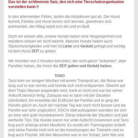
Das ist der schlimmste Satz, den sich eine Tierschutzorganisation
vorstellen kann !!
In den allermeisten Fällen, laufen die Adoptionen gut ab. Der Hund
kommt, Familie und Hund lernen sich kennen, gewöhnen sich
aneinander, der Alltag spielt sich ein und es läuft.
Doch wir wissen alle, unsere Hunde haben eine Vergangenheit und
meistens wissen wir nicht welche. Manche Hunde haben auch
Startschwierigkeiten und hier ist
Liebe
und
Geduld
gefragt und wichtig
ist dem Hund
ZEIT
zu geben.
Wir möchten von 2 Hunden berichten, die nicht gleich "ankamen", aber
Familien haben, die ihnen die
ZEIT gaben und Geduld hatten.
TANO
Tano kam vor einigen Wochen mit einem Transport an, die Reise war
lang und er war nervös und konnte sich nicht entspannen. Obwohl auf
dem Trapo Wasser angeboten wird, trank er nicht und war bei seiner
Ankunft ziemlich fertig. Zuhause war er dann mit der Situation
überfordert, ihn erwartete der Ersthund der Familie und er ging die
Hündin gleich an. Auch der nächste Tag war noch nicht besser und die
Familie war sehr unglücklich. DOCH statt aufzugeben wandten sie sich
an eine sehr gute Hundetrainerin. Diese erkannte die Situation und gab
wertvolle Tips. Die Hunde waren nur unter Aufsicht zusammen und Tano
trug auch anfangs einen Maulkorb. Es wurde ein Trainingsplan erstellt
und seine Familie hielt sich an die Anweisungen der Trainerin und es
trug auch Früchte. Mit den Menschen war er ein Schatz, sehr lieb und