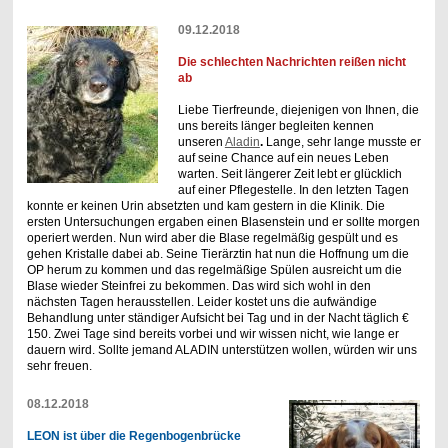
09.12.2018
Die schlechten Nachrichten reißen nicht
ab
Liebe Tierfreunde, diejenigen von Ihnen, die
uns bereits länger begleiten kennen
unseren
Aladin
.
Lange, sehr lange musste er
auf seine Chance auf ein neues Leben
warten. Seit längerer Zeit lebt er glücklich
auf einer Pflegestelle. In den letzten Tagen
konnte er keinen Urin absetzten und kam gestern in die Klinik. Die
ersten Untersuchungen ergaben einen Blasenstein und er sollte morgen
operiert werden. Nun wird aber die Blase regelmäßig gespült und es
gehen Kristalle dabei ab. Seine Tierärztin hat nun die Hoffnung um die
OP herum zu kommen und das regelmäßige Spülen ausreicht um die
Blase wieder Steinfrei zu bekommen. Das wird sich wohl in den
nächsten Tagen herausstellen. Leider kostet uns die aufwändige
Behandlung unter ständiger Aufsicht bei Tag und in der Nacht täglich €
150. Zwei Tage sind bereits vorbei und wir wissen nicht, wie lange er
dauern wird. Sollte jemand ALADIN unterstützen wollen, würden wir uns
sehr freuen.
08.12.2018
LEON ist über die Regenbogenbrücke