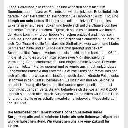
Liebe Tiefreunde, Sie kennen uns und wir bitten sonst nicht um
Spenden, aber in
Lladros
Fall müssen wir das jetzt tun. Er befindet sich
gerade in der Tierärztlichen Tierhochschule Hannover ( kurz: TiHo)
und
kämpft um sein Leben !!!
Lladro kam mit dem letzen Transport ins
Eckertal in eine unserer Boxen und freute sich auf die Chance von hier
aus seine Familie zu suchen. Eigentlich sollte es so laufen wie immer,
der Hund kommt, wird von lieben Menschen entdeckt und findet sein
Zuhause. Doch am 02.11. schrie er plötzlich vor Schmerzen und biss um
sich. Der Tierarzt stellte fest, dass die Stellreflexe weg waren und Lladro
Schmerzen hatte und er wurde daraufhin geröngt und bekam
Schmerzmittel. Doch es verbesserte sich nicht und so kam er am 06.11.
in die TiHo und es wurden inzwischen zwei MRT durchgeführt.
Vermutung: Bandscheibenvorfall und eingeklemmte Nerven. Er wurde
dann am letzten Freitag operiert und es wurde auch noch entzündetes
Fettgewerbe entdeckt und entfernt. Es wurde Krebs befürchtet- das hat
sich glücklichererweise nicht bestätigt- doch das enzündete Fettgewebe
ist schwer in den Griff zu bekommen. Es ist ein Auf und Ab. Seit heute
besteht Hoffnung, die Schmerzmittel wurden gewechselt, aber er ist
noch nicht über den Berg. Bislang belaufen sich die Kosten auf € 2500
und wir sind noch nicht durch. Aus diesem Grund bitten wir SIE um Hilfe
für Lladro. Sollte er es schaffen, wartet eine liebevolle Pflegestelle auf
ihn !!! DANKE
Die Mitarbeiter der Tierärztlichen Hochschule lieben unser
Sorgenkind alle und bezeichnen Lladro als sehr liebenswürdigen und
wunderhübschen Hund. Wir wünschen uns alle eine Zukunft für
Lladro.