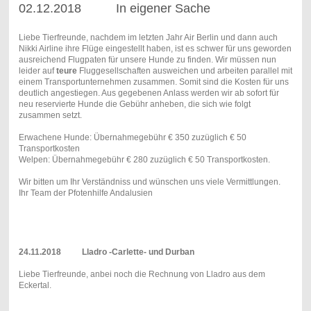
02.12.2018 In eigener Sache
Liebe Tierfreunde, nachdem im letzten Jahr Air Berlin und dann auch
Nikki Airline ihre Flüge eingestellt haben, ist es schwer für uns geworden
ausreichend Flugpaten für unsere Hunde zu finden. Wir müssen nun
leider auf
teure
Fluggesellschaften ausweichen und arbeiten parallel mit
einem Transportunternehmen zusammen. Somit sind die Kosten für uns
deutlich angestiegen. Aus gegebenen Anlass werden wir ab sofort für
neu reservierte Hunde die Gebühr anheben, die sich wie folgt
zusammen setzt.
Erwachene Hunde: Übernahmegebühr € 350 zuzüglich € 50
Transportkosten
Welpen: Übernahmegebühr € 280 zuzüglich € 50 Transportkosten.
Wir bitten um Ihr Verständniss und wünschen uns viele Vermittlungen.
Ihr Team der Pfotenhilfe Andalusien
24.11.2018
Lladro -Carlette- und Durban
Liebe Tierfreunde, anbei noch die Rechnung von Lladro aus dem
Eckertal.