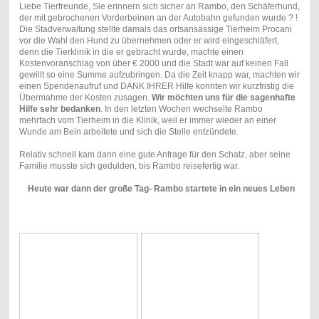
Liebe Tierfreunde, Sie erinnern sich sicher an Rambo, den Schäferhund,
der mit gebrochenen Vorderbeinen an der Autobahn gefunden wurde ? !
Die Stadverwaltung stellte damals das ortsansässige Tierheim Procani
vor die Wahl den Hund zu übernehmen oder er wird eingeschläfert,
denn die Tierklinik in die er gebracht wurde, machte einen
Kostenvoranschlag von über € 2000 und die Stadt war auf keinen Fall
gewillt so eine Summe aufzubringen. Da die Zeit knapp war, machten wir
einen Spendenaufruf und DANK IHRER Hilfe konnten wir kurzfristig die
Übermahme der Kosten zusagen.
Wir möchten uns für die sagenhafte
Hilfe sehr bedanken
. In den letzten Wochen wechselte Rambo
mehrfach vom Tierheim in die Klinik, weil er immer wieder an einer
Wunde am Bein arbeitete und sich die Stelle entzündete.
Relativ schnell kam dann eine gute Anfrage für den Schatz, aber seine
Familie musste sich gedulden, bis Rambo reisefertig war.
Heute war dann der große Tag- Rambo startete in ein neues Leben