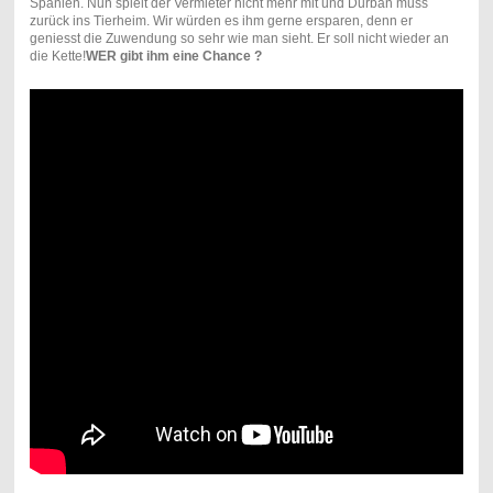
Spanien. Nun spielt der Vermieter nicht mehr mit und Durban muss
zurück ins Tierheim. Wir würden es ihm gerne ersparen, denn er
geniesst die Zuwendung so sehr wie man sieht. Er soll nicht wieder an
die Kette!
WER gibt ihm eine Chance ?