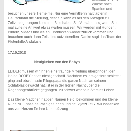
Woche nach
Spanien und
besuchen unsere Tierheime. Nur eine Vermittlerin hält tapfer in
Deutschland die Stellung, deshalb kann es bei den Anfragen zu
Zeitverzögerungen kommen. Bitte haben Sie Verständniss, wenn Sie
mal auf eine Antwort etwas warten müssen. Wir werden mit Hunden,
Bildern, Videos und vielen Eindrücken wieder zurück kommen und
brauchen auch dann Zeit alles aufzubereiten. Danke sagt das Team der
Pfotenhilfe Andalusien
17.10.2018
Neuigkeiten von den Babys
LEIDER müssen wir Ihnen eine traurige Mitteilung überbringen: der
kleine DOBBY hat es nicht geschafft. Nachdem es ihm gestern schlecht
ging und obwohl sein Pflegepapa die ganze Nacht an seinem
Schlafplaz gewacht hat, ist er in der letzten Nacht über die
Regenbogenbrücke gegangen- zu schwer war sein Start ins Leben.
Das kleine Mädchen hat den Namen Heidi bekommen und der kleine
Rüde Nr. 1 hat eine Patin gefunden und heißt jetzt Felix. Wir bedanken
uns von Herzen für Ihre Unterstützung.