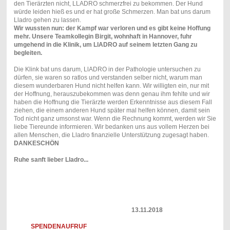
den Tierärzten nicht, LLADRO schmerzfrei zu bekommen. Der Hund
würde leiden hieß es und er hat große Schmerzen. Man bat uns darum
Lladro gehen zu lassen.
Wir wussten nun: der Kampf war verloren und es gibt keine Hoffung
mehr. Unsere Teamkollegin Birgit, wohnhaft in Hannover, fuhr
umgehend in die Klinik, um LlADRO auf seinem letzten Gang zu
begleiten.
Die Klink bat uns darum, LlADRO in der Pathologie untersuchen zu
dürfen, sie waren so ratlos und verstanden selber nicht, warum man
diesem wunderbaren Hund nicht helfen kann. Wir willigten ein, nur mit
der Hoffnung, herauszubekommen was denn genau ihm fehlte und wir
haben die Hoffnung die Tierärzte werden Erkenntnisse aus diesem Fall
ziehen, die einem anderen Hund später mal helfen können, damit sein
Tod nicht ganz umsonst war. Wenn die Rechnung kommt, werden wir Sie
liebe Tiereunde informieren. Wir bedanken uns aus vollem Herzen bei
allen Menschen, die Lladro finanzielle Unterstützung zugesagt haben.
DANKESCHÖN
Ruhe sanft lieber Lladro...
13.11.2018
SPENDENAUFRUF