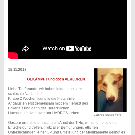
15.11.2018
GEKÄMPFT und doch VERLOREN
Liebe Tierfreunde, wir haben leider eine sehr
schlechte Nachricht !
Knapp 2 Wochen kämpfte die Pfotenhilfe
Andalusien erst gemeinsam mit dem Tierarzt des
Eckertals und dann der Tierärztlichen
Hochschule Hannover um LlADROS Leben.
Lladros letztes Foto
Gestern erreichte uns dann ein Anruf der TiHo, wir sollen bitte eine
Entscheidung treffen. Trotz aller Bemühungen, etlichen
Untersuchungen, einer OP und Umstellung der Medikamente gelingt es