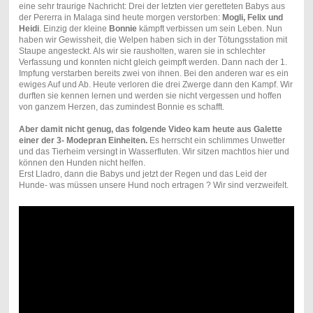
eine sehr traurige Nachricht: Drei der letzten vier geretteten Babys aus
der Pererra in Malaga sind heute morgen verstorben:
Mogli, Felix und
Heidi
. Einzig der kleine
Bonnie
kämpft verbissen um sein Leben. Nun
haben wir Gewissheit, die Welpen haben sich in der Tötungsstation mit
Staupe angesteckt. Als wir sie rausholten, waren sie in schlechter
Verfassung und konnten nicht gleich geimpft werden. Dann nach der 1.
Impfung verstarben bereits zwei von ihnen. Bei den anderen war es ein
ewiges Auf und Ab. Heute verloren die drei Zwerge dann den Kampf. Wir
durften sie kennen lernen und werden sie nicht vergessen und hoffen
von ganzem Herzen, das zumindest Bonnie es schafft.
Aber damit nicht genug, das folgende Video kam heute aus Galette
einer der 3- Modepran Einheiten.
Es herrscht ein schlimmes Unwetter
und das Tierheim versingt in Wasserfluten. Wir sitzen machtlos hier und
können den Hunden nicht helfen.
Erst Lladro, dann die Babys und jetzt der Regen und das Leid der
Hunde- was müssen unsere Hund noch ertragen ? Wir sind verzweifelt.