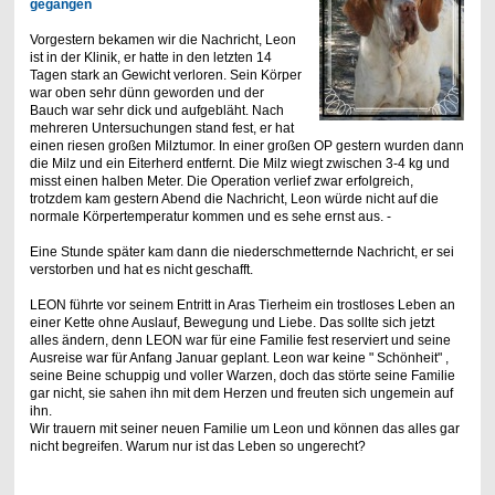
gegangen
Vorgestern bekamen wir die Nachricht, Leon
ist in der Klinik, er hatte in den letzten 14
Tagen stark an Gewicht verloren. Sein Körper
war oben sehr dünn geworden und der
Bauch war sehr dick und aufgebläht. Nach
mehreren Untersuchungen stand fest, er hat
einen riesen großen Milztumor. In einer großen OP gestern wurden dann
die Milz und ein Eiterherd entfernt. Die Milz wiegt zwischen 3-4 kg und
misst einen halben Meter. Die Operation verlief zwar erfolgreich,
trotzdem kam gestern Abend die Nachricht, Leon würde nicht auf die
normale Körpertemperatur kommen und es sehe ernst aus. -
Eine Stunde später kam dann die niederschmetternde Nachricht, er sei
verstorben und hat es nicht geschafft.
LEON führte vor seinem Entritt in Aras Tierheim ein trostloses Leben an
einer Kette ohne Auslauf, Bewegung und Liebe. Das sollte sich jetzt
alles ändern, denn LEON war für eine Familie fest reserviert und seine
Ausreise war für Anfang Januar geplant. Leon war keine " Schönheit" ,
seine Beine schuppig und voller Warzen, doch das störte seine Familie
gar nicht, sie sahen ihn mit dem Herzen und freuten sich ungemein auf
ihn.
Wir trauern mit seiner neuen Familie um Leon und können das alles gar
nicht begreifen. Warum nur ist das Leben so ungerecht?