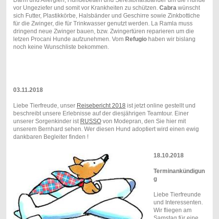
vor Ungeziefer und somit vor Krankheiten zu schützen.
Cabra
wünscht
sich Futter, Plastikkörbe, Halsbänder und Geschirre sowie Zinkbottiche
für die Zwinger, die für Trinkwasser genutzt werden. La Ramla muss
dringend neue Zwinger bauen, bzw. Zwingertüren reparieren um die
letzen Procani Hunde aufzunehmen. Vom
Refugio
haben wir bislang
noch keine Wunschliste bekommen.
03.11.2018
Liebe Tierfreude, unser
Reisebericht 2018
ist jetzt online gestellt und
beschreibt unsere Erlebnisse auf der diesjährigen Teamtour. Einer
unserer Sorgenkinder ist
RUSSO
von Modepran, den Sie hier mit
unserem Bernhard sehen. Wer diesen Hund adoptiert wird einen ewig
dankbaren Begleiter finden !
18.10.2018
Terminankündigun
g
Liebe Tierfreunde
und Interessenten.
Wir fliegen am
Samstag für eine