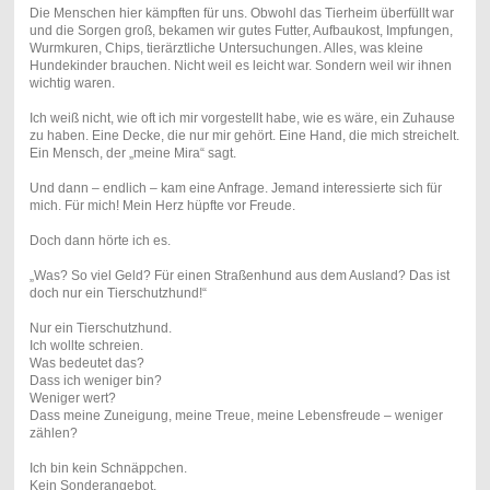
Die Menschen hier kämpften für uns. Obwohl das Tierheim überfüllt war
und die Sorgen groß, bekamen wir gutes Futter, Aufbaukost, Impfungen,
Wurmkuren, Chips, tierärztliche Untersuchungen. Alles, was kleine
Hundekinder brauchen. Nicht weil es leicht war. Sondern weil wir ihnen
wichtig waren.
Ich weiß nicht, wie oft ich mir vorgestellt habe, wie es wäre, ein Zuhause
zu haben. Eine Decke, die nur mir gehört. Eine Hand, die mich streichelt.
Ein Mensch, der „meine Mira“ sagt.
Und dann – endlich – kam eine Anfrage. Jemand interessierte sich für
mich. Für mich! Mein Herz hüpfte vor Freude.
Doch dann hörte ich es.
„Was? So viel Geld? Für einen Straßenhund aus dem Ausland? Das ist
doch nur ein Tierschutzhund!“
Nur ein Tierschutzhund.
Ich wollte schreien.
Was bedeutet das?
Dass ich weniger bin?
Weniger wert?
Dass meine Zuneigung, meine Treue, meine Lebensfreude – weniger
zählen?
Ich bin kein Schnäppchen.
Kein Sonderangebot.