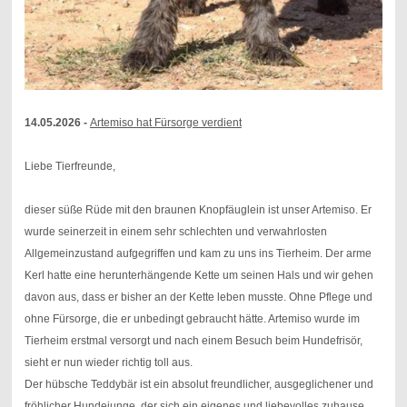
14.05.2026 -
Artemiso hat Fürsorge verdient
Liebe Tierfreunde,
dieser süße Rüde mit den braunen Knopfäuglein ist unser Artemiso. Er
wurde seinerzeit in einem sehr schlechten und verwahrlosten
Allgemeinzustand aufgegriffen und kam zu uns ins Tierheim. Der arme
Kerl hatte eine herunterhängende Kette um seinen Hals und wir gehen
davon aus, dass er bisher an der Kette leben musste. Ohne Pflege und
ohne Fürsorge, die er unbedingt gebraucht hätte. Artemiso wurde im
Tierheim erstmal versorgt und nach einem Besuch beim Hundefrisör,
sieht er nun wieder richtig toll aus.
Der hübsche Teddybär ist ein absolut freundlicher, ausgeglichener und
fröhlicher Hundejunge, der sich ein eigenes und liebevolles zuhause