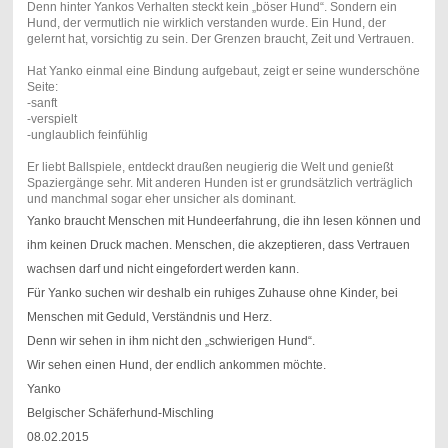
Denn hinter Yankos Verhalten steckt kein „böser Hund“. Sondern ein
Hund, der vermutlich nie wirklich verstanden wurde. Ein Hund, der
gelernt hat, vorsichtig zu sein. Der Grenzen braucht, Zeit und Vertrauen.
Hat Yanko einmal eine Bindung aufgebaut, zeigt er seine wunderschöne
Seite:
-sanft
-verspielt
-unglaublich feinfühlig
Er liebt Ballspiele, entdeckt draußen neugierig die Welt und genießt
Spaziergänge sehr. Mit anderen Hunden ist er grundsätzlich verträglich
und manchmal sogar eher unsicher als dominant.
Yanko braucht Menschen mit Hundeerfahrung, die ihn lesen können und
ihm keinen Druck machen. Menschen, die akzeptieren, dass Vertrauen
wachsen darf und nicht eingefordert werden kann.
Für Yanko suchen wir deshalb ein ruhiges Zuhause ohne Kinder, bei
Menschen mit Geduld, Verständnis und Herz.
Denn wir sehen in ihm nicht den „schwierigen Hund“.
Wir sehen einen Hund, der endlich ankommen möchte.
Yanko
Belgischer Schäferhund-Mischling
08.02.2015