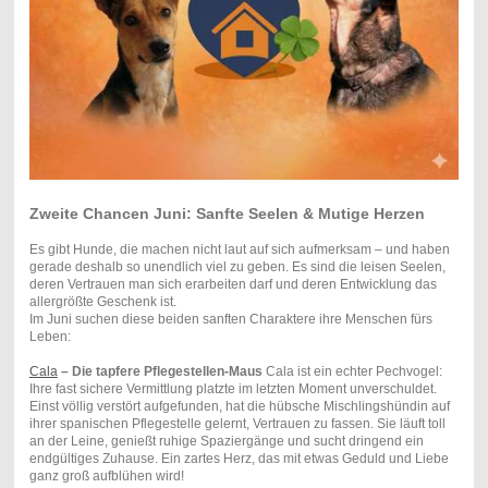
Zweite Chancen Juni: Sanfte Seelen & Mutige Herzen
Es gibt Hunde, die machen nicht laut auf sich aufmerksam – und haben
gerade deshalb so unendlich viel zu geben. Es sind die leisen Seelen,
deren Vertrauen man sich erarbeiten darf und deren Entwicklung das
allergrößte Geschenk ist.
Im Juni suchen diese beiden sanften Charaktere ihre Menschen fürs
Leben:
Cala
– Die tapfere Pflegestellen-Maus
Cala ist ein echter Pechvogel:
Ihre fast sichere Vermittlung platzte im letzten Moment unverschuldet.
Einst völlig verstört aufgefunden, hat die hübsche Mischlingshündin auf
ihrer spanischen Pflegestelle gelernt, Vertrauen zu fassen. Sie läuft toll
an der Leine, genießt ruhige Spaziergänge und sucht dringend ein
endgültiges Zuhause. Ein zartes Herz, das mit etwas Geduld und Liebe
ganz groß aufblühen wird!