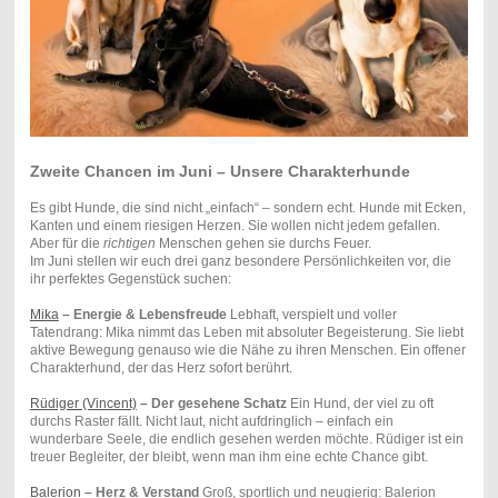
Zweite Chancen im Juni – Unsere Charakterhunde
Es gibt Hunde, die sind nicht „einfach“ – sondern echt. Hunde mit Ecken,
Kanten und einem riesigen Herzen. Sie wollen nicht jedem gefallen.
Aber für die
richtigen
Menschen gehen sie durchs Feuer.
Im Juni stellen wir euch drei ganz besondere Persönlichkeiten vor, die
ihr perfektes Gegenstück suchen:
Mika
– Energie & Lebensfreude
Lebhaft, verspielt und voller
Tatendrang: Mika nimmt das Leben mit absoluter Begeisterung. Sie liebt
aktive Bewegung genauso wie die Nähe zu ihren Menschen. Ein offener
Charakterhund, der das Herz sofort berührt.
Rüdiger (Vincent)
– Der gesehene Schatz
Ein Hund, der viel zu oft
durchs Raster fällt. Nicht laut, nicht aufdringlich – einfach ein
wunderbare Seele, die endlich gesehen werden möchte. Rüdiger ist ein
treuer Begleiter, der bleibt, wenn man ihm eine echte Chance gibt.
Balerion
– Herz & Verstand
Groß, sportlich und neugierig: Balerion