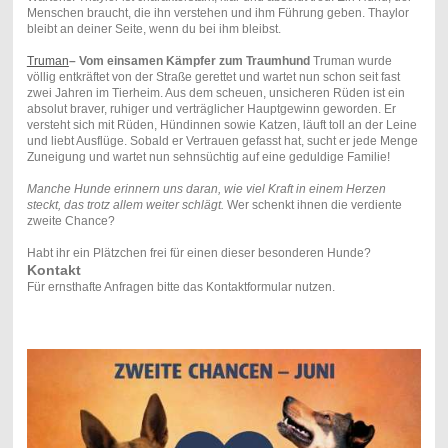
Menschen braucht, die ihn verstehen und ihm Führung geben. Thaylor
bleibt an deiner Seite, wenn du bei ihm bleibst.
Truman
– Vom einsamen Kämpfer zum Traumhund
Truman wurde
völlig entkräftet von der Straße gerettet und wartet nun schon seit fast
zwei Jahren im Tierheim. Aus dem scheuen, unsicheren Rüden ist ein
absolut braver, ruhiger und verträglicher Hauptgewinn geworden. Er
versteht sich mit Rüden, Hündinnen sowie Katzen, läuft toll an der Leine
und liebt Ausflüge. Sobald er Vertrauen gefasst hat, sucht er jede Menge
Zuneigung und wartet nun sehnsüchtig auf eine geduldige Familie!
Manche Hunde erinnern uns daran, wie viel Kraft in einem Herzen
steckt, das trotz allem weiter schlägt.
Wer schenkt ihnen die verdiente
zweite Chance?
Habt ihr ein Plätzchen frei für einen dieser besonderen Hunde?
Kontakt
Für ernsthafte Anfragen bitte das Kontaktformular nutzen.