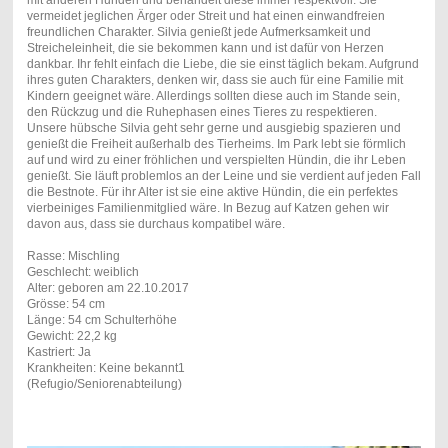
mit anderen Hunden und behandelt diese immer respektvoll. Sie
vermeidet jeglichen Ärger oder Streit und hat einen einwandfreien
freundlichen Charakter. Silvia genießt jede Aufmerksamkeit und
Streicheleinheit, die sie bekommen kann und ist dafür von Herzen
dankbar. Ihr fehlt einfach die Liebe, die sie einst täglich bekam. Aufgrund
ihres guten Charakters, denken wir, dass sie auch für eine Familie mit
Kindern geeignet wäre. Allerdings sollten diese auch im Stande sein,
den Rückzug und die Ruhephasen eines Tieres zu respektieren.
Unsere hübsche Silvia geht sehr gerne und ausgiebig spazieren und
genießt die Freiheit außerhalb des Tierheims. Im Park lebt sie förmlich
auf und wird zu einer fröhlichen und verspielten Hündin, die ihr Leben
genießt. Sie läuft problemlos an der Leine und sie verdient auf jeden Fall
die Bestnote. Für ihr Alter ist sie eine aktive Hündin, die ein perfektes
vierbeiniges Familienmitglied wäre. In Bezug auf Katzen gehen wir
davon aus, dass sie durchaus kompatibel wäre.
Rasse: Mischling
Geschlecht: weiblich
Alter: geboren am 22.10.2017
Grösse: 54 cm
Länge: 54 cm Schulterhöhe
Gewicht: 22,2 kg
Kastriert: Ja
Krankheiten: Keine bekannt1
(Refugio/Seniorenabteilung)