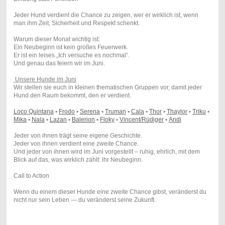
Jeder Hund verdient die Chance zu zeigen, wer er wirklich ist, wenn
man ihm Zeit, Sicherheit und Respekt schenkt.
Warum dieser Monat wichtig ist:
Ein Neubeginn ist kein großes Feuerwerk.
Er ist ein leises „Ich versuche es nochmal“.
Und genau das feiern wir im Juni.
Unsere Hunde im Juni
Wir stellen sie euch in kleinen thematischen Gruppen vor, damit jeder
Hund den Raum bekommt, den er verdient.
Loco Quintana
•
Frodo
•
Serena
•
Truman
•
Cala
•
Thor
•
Thaylor
•
Triku
•
Mika
•
Nala
•
Lazan
•
Balerion
•
Floky
•
Vincent/Rüdiger
•
Andi
Jeder von ihnen trägt seine eigene Geschichte.
Jeder von ihnen verdient eine zweite Chance.
Und jeder von ihnen wird im Juni vorgestellt – ruhig, ehrlich, mit dem
Blick auf das, was wirklich zählt: ihr Neubeginn.
Call to Action
Wenn du einem dieser Hunde eine zweite Chance gibst, veränderst du
nicht nur sein Leben — du veränderst seine Zukunft.