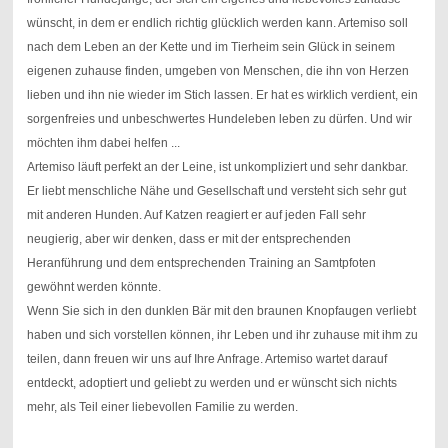
wünscht, in dem er endlich richtig glücklich werden kann. Artemiso soll
nach dem Leben an der Kette und im Tierheim sein Glück in seinem
eigenen zuhause finden, umgeben von Menschen, die ihn von Herzen
lieben und ihn nie wieder im Stich lassen. Er hat es wirklich verdient, ein
sorgenfreies und unbeschwertes Hundeleben leben zu dürfen. Und wir
möchten ihm dabei helfen ...
Artemiso läuft perfekt an der Leine, ist unkompliziert und sehr dankbar.
Er liebt menschliche Nähe und Gesellschaft und versteht sich sehr gut
mit anderen Hunden. Auf Katzen reagiert er auf jeden Fall sehr
neugierig, aber wir denken, dass er mit der entsprechenden
Heranführung und dem entsprechenden Training an Samtpfoten
gewöhnt werden könnte.
Wenn Sie sich in den dunklen Bär mit den braunen Knopfaugen verliebt
haben und sich vorstellen können, ihr Leben und ihr zuhause mit ihm zu
teilen, dann freuen wir uns auf Ihre Anfrage. Artemiso wartet darauf
entdeckt, adoptiert und geliebt zu werden und er wünscht sich nichts
mehr, als Teil einer liebevollen Familie zu werden.