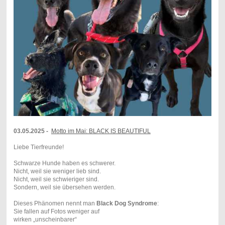
03.05.2025 -
Motto im Mai: BLACK IS BEAUTIFUL
Liebe Tierfreunde!
Schwarze Hunde haben es schwerer.
Nicht, weil sie weniger lieb sind.
Nicht, weil sie schwieriger sind.
Sondern, weil sie übersehen werden.
Dieses Phänomen nennt man
Black Dog Syndrome
:
Sie fallen auf Fotos weniger auf
wirken „unscheinbarer“