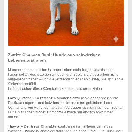
Zweite Chancen Juni: Hunde aus schwierigen
Lebenssituationen
Manche Hunde mussten in ihrem Leben mehr tragen, als ein Hund
tragen sollte. Heute zeigen wir euch drei Seelen, die trotz allem nicht
aufgegeben haben – und die jetzt endlich erleben dürfen, wie sich echte
Sicherheit anfühlt.
Im Juni suchen diese Kämpferherzen ihren sicheren Hafen:
Loco Quintana
– Bereit anzukommen
Schwere Vergangenheit, viele
Enttäuschungen – und trotzdem im Herzen offen geblieben. Loco
Quintana ist ein Hund, der langsam Vertrauen fasst und sich dann tief an
seine Menschen bindet. Er möchte einfach nur endlich ankommen
dürfen.
Thaylor
– Der treue Charakterkopf
Jahre im Tierheim, Jahre des
Wartens: Thaylor ist charakterstark, klar und absolut treu. Ein Hund, der