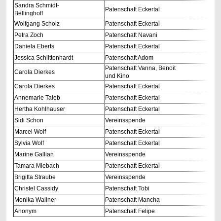
Sandra Schmidt-
Patenschaft Eckertal
Bellinghoff
Wolfgang Scholz
Patenschaft Eckertal
Petra Zoch
Patenschaft Navani
Daniela Eberts
Patenschaft Eckertal
Jessica Schlittenhardt
Patenschaft Adom
Patenschaft Vanna, Benoit
Carola Dierkes
und Kino
Carola Dierkes
Patenschaft Eckertal
Annemarie Taleb
Patenschaft Eckertal
Hertha Kohlhauser
Patenschaft Eckertal
Sidi Schon
Vereinsspende
Marcel Wolf
Patenschaft Eckertal
Sylvia Wolf
Patenschaft Eckertal
Marine Gallian
Vereinsspende
Tamara Miebach
Patenschaft Eckertal
Brigitta Straube
Vereinsspende
Christel Cassidy
Patenschaft Tobi
Monika Wallner
Patenschaft Mancha
Anonym
Patenschaft Felipe