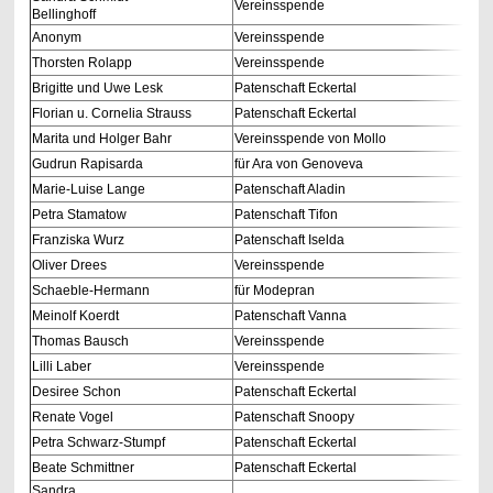
Vereinsspende
Bellinghoff
Anonym
Vereinsspende
Thorsten Rolapp
Vereinsspende
Brigitte und Uwe Lesk
Patenschaft Eckertal
Florian u. Cornelia Strauss
Patenschaft Eckertal
Marita und Holger Bahr
Vereinsspende von Mollo
Gudrun Rapisarda
für Ara von Genoveva
Marie-Luise Lange
Patenschaft Aladin
Petra Stamatow
Patenschaft Tifon
Franziska Wurz
Patenschaft Iselda
Oliver Drees
Vereinsspende
Schaeble-Hermann
für Modepran
Meinolf Koerdt
Patenschaft Vanna
Thomas Bausch
Vereinsspende
Lilli Laber
Vereinsspende
Desiree Schon
Patenschaft Eckertal
Renate Vogel
Patenschaft Snoopy
Petra Schwarz-Stumpf
Patenschaft Eckertal
Beate Schmittner
Patenschaft Eckertal
Sandra