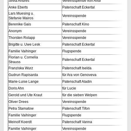
Silvia Andres
Vereinsspende von Andi
Anke Eberts
Patenschaft Eckertal
Lars Muesing u.
Vereinsspende
Stefanie Mairos
Berenike Gais
Patenschaft Kino
Anonym
Vereinsspende
Thorsten Rolapp
Vereinsspende
Brigitte u. Uwe Lesk
Patenschaft Eckertal
Familie Vaihinger
Flugspende
Florian u. Cornelia
Patenschaft Eckertal
Strauss
Franziska Wurz
Patenschaft Iselda
Gudrun Rapisarda
für Ara von Genoveva
Marie-Luise Lange
Patenschaft Aladin
Doris Ahn
für Lucie
Gerold und Ute Kraut
für die sieben Welpen
Oliver Drees
Vereinsspende
Petra Stamatow
Patenschaft Tifon
Familie Vaihinger
Flugspende
Meinolf Koerdt
Patenschaft Vanna
Familie Vaihinger
Vereinsspende