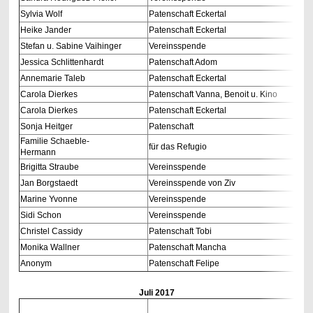
Sylvia Wolf
Patenschaft Eckertal
Heike Jander
Patenschaft Eckertal
Stefan u. Sabine Vaihinger
Vereinsspende
Jessica Schlittenhardt
Patenschaft Adom
Annemarie Taleb
Patenschaft Eckertal
Carola Dierkes
Patenschaft Vanna, Benoit u. Kino
Carola Dierkes
Patenschaft Eckertal
Sonja Heitger
Patenschaft
Familie Schaeble-
für das Refugio
Hermann
Brigitta Straube
Vereinsspende
Jan Borgstaedt
Vereinsspende von Ziv
Marine Yvonne
Vereinsspende
Sidi Schon
Vereinsspende
Christel Cassidy
Patenschaft Tobi
Monika Wallner
Patenschaft Mancha
Anonym
Patenschaft Felipe
Juli
2017