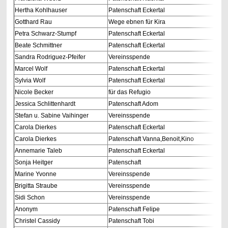
Hertha Kohlhauser
Patenschaft Eckertal
Gotthard Rau
Wege ebnen für Kira
Petra Schwarz-Stumpf
Patenschaft Eckertal
Beate Schmittner
Patenschaft Eckertal
Sandra Rodriguez-Pfeifer
Vereinsspende
Marcel Wolf
Patenschaft Eckertal
Sylvia Wolf
Patenschaft Eckertal
Nicole Becker
für das Refugio
Jessica Schlittenhardt
Patenschaft Adom
Stefan u. Sabine Vaihinger
Vereinsspende
Carola Dierkes
Patenschaft Eckertal
Carola Dierkes
Patenschaft Vanna,Benoit,Kino
Annemarie Taleb
Patenschaft Eckertal
Sonja Heitger
Patenschaft
Marine Yvonne
Vereinsspende
Brigitta Straube
Vereinsspende
Sidi Schon
Vereinsspende
Anonym
Patenschaft Felipe
Christel Cassidy
Patenschaft Tobi