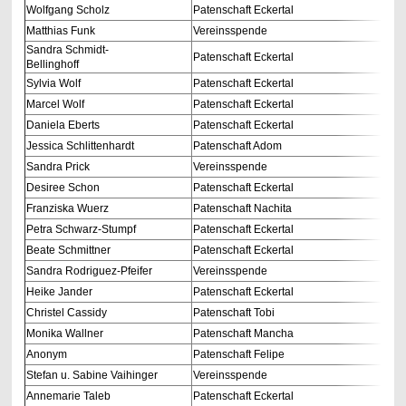
Wolfgang Scholz
Patenschaft Eckertal
Matthias Funk
Vereinsspende
Sandra Schmidt-
Patenschaft Eckertal
Bellinghoff
Sylvia Wolf
Patenschaft Eckertal
Marcel Wolf
Patenschaft Eckertal
Daniela Eberts
Patenschaft Eckertal
Jessica Schlittenhardt
Patenschaft Adom
Sandra Prick
Vereinsspende
Desiree Schon
Patenschaft Eckertal
Franziska Wuerz
Patenschaft Nachita
Petra Schwarz-Stumpf
Patenschaft Eckertal
Beate Schmittner
Patenschaft Eckertal
Sandra Rodriguez-Pfeifer
Vereinsspende
Heike Jander
Patenschaft Eckertal
Christel Cassidy
Patenschaft Tobi
Monika Wallner
Patenschaft Mancha
Anonym
Patenschaft Felipe
Stefan u. Sabine Vaihinger
Vereinsspende
Annemarie Taleb
Patenschaft Eckertal