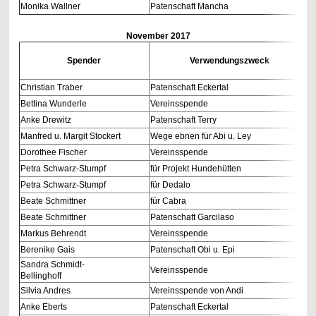
Monika Wallner
Patenschaft Mancha
November
2017
Spender
Verwendungszweck
Christian Traber
Patenschaft Eckertal
Bettina Wunderle
Vereinsspende
Anke Drewitz
Patenschaft Terry
Manfred u. Margit Stockert
Wege ebnen für Abi u. Ley
Dorothee Fischer
Vereinsspende
Petra Schwarz-Stumpf
für Projekt Hundehütten
Petra Schwarz-Stumpf
für Dedalo
Beate Schmittner
für Cabra
Beate Schmittner
Patenschaft Garcilaso
Markus Behrendt
Vereinsspende
Berenike Gais
Patenschaft Obi u. Epi
Sandra Schmidt-
Vereinsspende
Bellinghoff
Silvia Andres
Vereinsspende von Andi
Anke Eberts
Patenschaft Eckertal