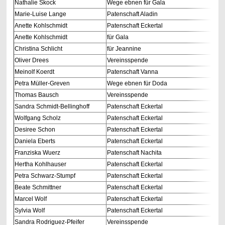
Nathalie Skock
Wege ebnen für Gala
Marie-Luise Lange
Patenschaft Aladin
Anette Kohlschmidt
Patenschaft Eckertal
Anette Kohlschmidt
für Gala
Christina Schlicht
für Jeannine
Oliver Drees
Vereinsspende
Meinolf Koerdt
Patenschaft Vanna
Petra Müller-Greven
Wege ebnen für Doda
Thomas Bausch
Vereinsspende
Sandra Schmidt-Bellinghoff
Patenschaft Eckertal
Wolfgang Scholz
Patenschaft Eckertal
Desiree Schon
Patenschaft Eckertal
Daniela Eberts
Patenschaft Eckertal
Franziska Wuerz
Patenschaft Nachita
Hertha Kohlhauser
Patenschaft Eckertal
Petra Schwarz-Stumpf
Patenschaft Eckertal
Beate Schmittner
Patenschaft Eckertal
Marcel Wolf
Patenschaft Eckertal
Sylvia Wolf
Patenschaft Eckertal
Sandra Rodriguez-Pfeifer
Vereinsspende