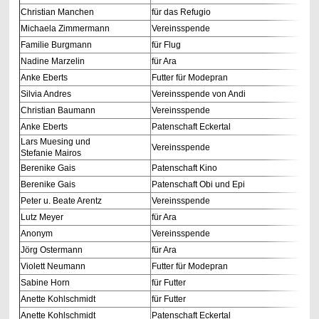
Christian Manchen
für das Refugio
Michaela Zimmermann
Vereinsspende
Familie Burgmann
für Flug
Nadine Marzelin
für Ara
Anke Eberts
Futter für Modepran
Silvia Andres
Vereinsspende von Andi
Christian Baumann
Vereinsspende
Anke Eberts
Patenschaft Eckertal
Lars Muesing und
Vereinsspende
Stefanie Mairos
Berenike Gais
Patenschaft Kino
Berenike Gais
Patenschaft Obi und Epi
Peter u. Beate Arentz
Vereinsspende
Lutz Meyer
für Ara
Anonym
Vereinsspende
Jörg Ostermann
für Ara
Violett Neumann
Futter für Modepran
Sabine Horn
für Futter
Anette Kohlschmidt
für Futter
Anette Kohlschmidt
Patenschaft Eckertal