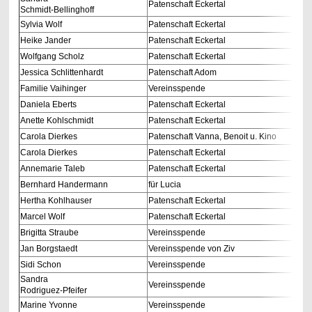
Patenschaft Eckertal
Schmidt-Bellinghoff
Sylvia Wolf
Patenschaft Eckertal
Heike Jander
Patenschaft Eckertal
Wolfgang Scholz
Patenschaft Eckertal
Jessica Schlittenhardt
Patenschaft Adom
Familie Vaihinger
Vereinsspende
Daniela Eberts
Patenschaft Eckertal
Anette Kohlschmidt
Patenschaft Eckertal
Carola Dierkes
Patenschaft Vanna, Benoit u. Kino
Carola Dierkes
Patenschaft Eckertal
Annemarie Taleb
Patenschaft Eckertal
Bernhard Handermann
für Lucia
Hertha Kohlhauser
Patenschaft Eckertal
Marcel Wolf
Patenschaft Eckertal
Brigitta Straube
Vereinsspende
Jan Borgstaedt
Vereinsspende von Ziv
Sidi Schon
Vereinsspende
Sandra
Vereinsspende
Rodriguez-Pfeifer
Marine Yvonne
Vereinsspende