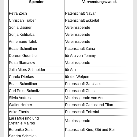
Spender
Verwendungszweck
Petra Zoch
Patenschaft Navani
Christian Traber
Patenschaft Eckertal
Sonja Ussner
Vereinsspende
Sonja Kolibaba
Vereinsspende
Annemarie Taleb
Vereinsspende
Beate Schmittner
Patenschaft Zaina
Doreen Guenther
für Ara von Tommy
Petra Stamatow
Vereinsspende
Jutta Miers-Schneider
für Ara
Carola Dierkes
für die Welpen
Beate Schmittner
Patenschaft Garcilaso
Carl Peter Schmitz
Patenschaft Chus
Silvia Andres
Vereinsspende von Andi
Walter Herber
Patenschaft Carlos und Tifon
Anke Eberts
Patenschaft Eckertal
Lars Muesing und
Vereinsspende
Stefanie Mairos
Berenike Gais
Patenschaft Kino, Obi und Epi
Sandra Schmidt-