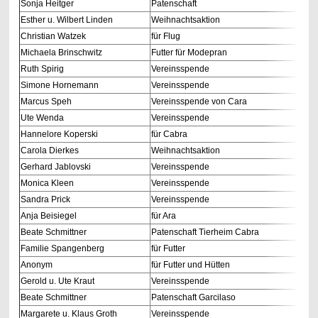
Sonja Heitger
Patenschaft
Esther u. Wilbert Linden
Weihnachtsaktion
Christian Watzek
für Flug
Michaela Brinschwitz
Futter für Modepran
Ruth Spirig
Vereinsspende
Simone Hornemann
Vereinsspende
Marcus Speh
Vereinsspende von Cara
Ute Wenda
Vereinsspende
Hannelore Koperski
für Cabra
Carola Dierkes
Weihnachtsaktion
Gerhard Jablovski
Vereinsspende
Monica Kleen
Vereinsspende
Sandra Prick
Vereinsspende
Anja Beisiegel
für Ara
Beate Schmittner
Patenschaft Tierheim Cabra
Familie Spangenberg
für Futter
Anonym
für Futter und Hütten
Gerold u. Ute Kraut
Vereinsspende
Beate Schmittner
Patenschaft Garcilaso
Margarete u. Klaus Groth
Vereinsspende