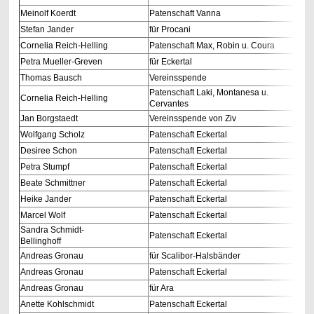
Meinolf Koerdt
Patenschaft Vanna
Stefan Jander
für Procani
Cornelia Reich-Helling
Patenschaft Max, Robin u. Coura
Petra Mueller-Greven
für Eckertal
Thomas Bausch
Vereinsspende
Patenschaft Laki, Montanesa u.
Cornelia Reich-Helling
Cervantes
Jan Borgstaedt
Vereinsspende von Ziv
Wolfgang Scholz
Patenschaft Eckertal
Desiree Schon
Patenschaft Eckertal
Petra Stumpf
Patenschaft Eckertal
Beate Schmittner
Patenschaft Eckertal
Heike Jander
Patenschaft Eckertal
Marcel Wolf
Patenschaft Eckertal
Sandra Schmidt-
Patenschaft Eckertal
Bellinghoff
Andreas Gronau
für Scalibor-Halsbänder
Andreas Gronau
Patenschaft Eckertal
Andreas Gronau
für Ara
Anette Kohlschmidt
Patenschaft Eckertal