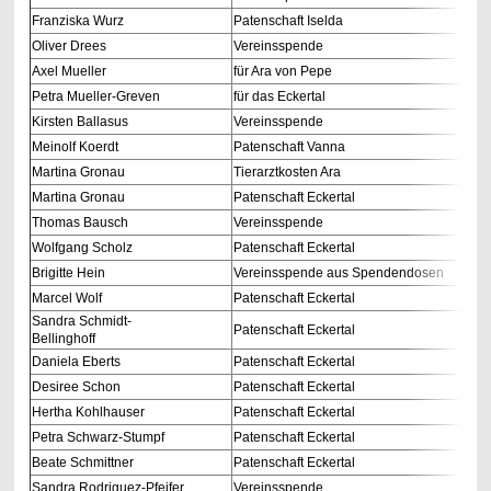
Franziska Wurz
Patenschaft Iselda
Oliver Drees
Vereinsspende
Axel Mueller
für Ara von Pepe
Petra Mueller-Greven
für das Eckertal
Kirsten Ballasus
Vereinsspende
Meinolf Koerdt
Patenschaft Vanna
Martina Gronau
Tierarztkosten Ara
Martina Gronau
Patenschaft Eckertal
Thomas Bausch
Vereinsspende
Wolfgang Scholz
Patenschaft Eckertal
Brigitte Hein
Vereinsspende aus Spendendosen
Marcel Wolf
Patenschaft Eckertal
Sandra Schmidt-
Patenschaft Eckertal
Bellinghoff
Daniela Eberts
Patenschaft Eckertal
Desiree Schon
Patenschaft Eckertal
Hertha Kohlhauser
Patenschaft Eckertal
Petra Schwarz-Stumpf
Patenschaft Eckertal
Beate Schmittner
Patenschaft Eckertal
Sandra Rodriguez-Pfeifer
Vereinsspende