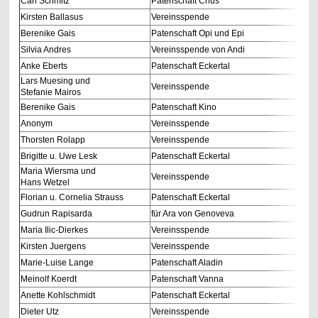
Carl Schmitz
Patenschaft Chus
Kirsten Ballasus
Vereinsspende
Berenike Gais
Patenschaft Opi und Epi
Silvia Andres
Vereinsspende von Andi
Anke Eberts
Patenschaft Eckertal
Lars Muesing und
Vereinsspende
Stefanie Mairos
Berenike Gais
Patenschaft Kino
Anonym
Vereinsspende
Thorsten Rolapp
Vereinsspende
Brigitte u. Uwe Lesk
Patenschaft Eckertal
Maria Wiersma und
Vereinsspende
Hans Wetzel
Florian u. Cornelia Strauss
Patenschaft Eckertal
Gudrun Rapisarda
für Ara von Genoveva
Maria Ilic-Dierkes
Vereinsspende
Kirsten Juergens
Vereinsspende
Marie-Luise Lange
Patenschaft Aladin
Meinolf Koerdt
Patenschaft Vanna
Anette Kohlschmidt
Patenschaft Eckertal
Dieter Utz
Vereinsspende