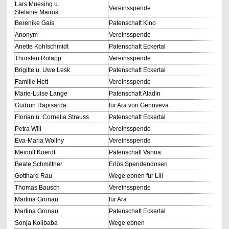
Lars Muesing u.
Vereinsspende
Stefanie Mairos
Berenike Gais
Patenschaft Kino
Anonym
Vereinsspende
Anette Kohlschmidt
Patenschaft Eckertal
Thorsten Rolapp
Vereinsspende
Brigitte u. Uwe Lesk
Patenschaft Eckertal
Familie Hett
Vereinsspende
Marie-Luise Lange
Patenschaft Aladin
Gudrun Rapisarda
für Ara von Genoveva
Florian u. Cornelia Strauss
Patenschaft Eckertal
Petra Will
Vereinsspende
Eva-Maria Wollny
Vereinsspende
Meinolf Koerdt
Patenschaft Vanna
Beate Schmittner
Erlös Spendendosen
Gotthard Rau
Wege ebnen für Lili
Thomas Bausch
Vereinsspende
Martina Gronau
für Ara
Martina Gronau
Patenschaft Eckertal
Sonja Kolibaba
Wege ebnen