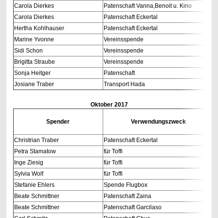
Carola Dierkes
Patenschaft Vanna,Benoit u. Kino
Carola Dierkes
Patenschaft Eckertal
Hertha Kohlhauser
Patenschaft Eckertal
Marine Yvonne
Vereinsspende
Sidi Schon
Vereinsspende
Brigitta Straube
Vereinsspende
Sonja Heitger
Patenschaft
Josiane Traber
Transport Hada
Oktober
2017
Spender
Verwendungszweck
Christrian Traber
Patenschaft Eckertal
Petra Stamatow
für Toffi
Inge Ziesig
für Toffi
Sylvia Wolf
für Toffi
Stefanie Ehlers
Spende Flugbox
Beate Schmittner
Patenschaft Zaina
Beate Schmittner
Patenschaft Garcilaso