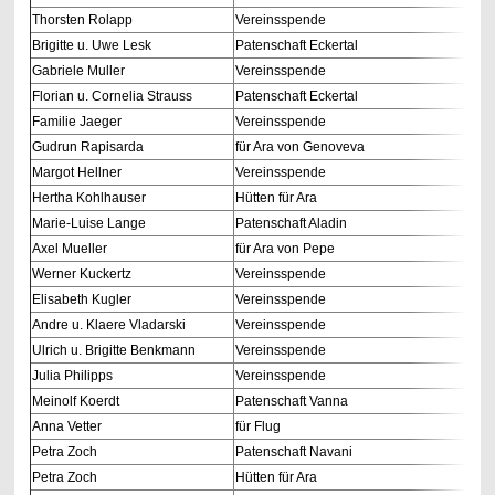
Thorsten Rolapp
Vereinsspende
Brigitte u. Uwe Lesk
Patenschaft Eckertal
Gabriele Muller
Vereinsspende
Florian u. Cornelia Strauss
Patenschaft Eckertal
Familie Jaeger
Vereinsspende
Gudrun Rapisarda
für Ara von Genoveva
Margot Hellner
Vereinsspende
Hertha Kohlhauser
Hütten für Ara
Marie-Luise Lange
Patenschaft Aladin
Axel Mueller
für Ara von Pepe
Werner Kuckertz
Vereinsspende
Elisabeth Kugler
Vereinsspende
Andre u. Klaere Vladarski
Vereinsspende
Ulrich u. Brigitte Benkmann
Vereinsspende
Julia Philipps
Vereinsspende
Meinolf Koerdt
Patenschaft Vanna
Anna Vetter
für Flug
Petra Zoch
Patenschaft Navani
Petra Zoch
Hütten für Ara