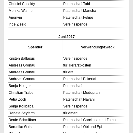
Christel Cassidy
Patenschaft Tobi
Monika Wallner
Patenschaft Mancha
Anonym
Patenschaft Felipe
Inge Ziesig
Vereinsspende
Juni 2017
Spender
Verwendungszweck
Kirsten Ballasus
Vereinsspende
Andreas Gronau
für Tierarztkosten
Andreas Gronau
für Ara
Andreas Gronau
Patenschaft Eckertal
Sonja Heitger
Patenschaft
Christian Traber
Patenschaft Modepran
Petra Zoch
Patenschaft Navani
Sonja Kolibaba
Vereinsspende
Renate Seyfarth
für Amani
Beate Schmittner
Patenschaft Garcilaso und Zaina
Berenike Gais
Patenschaft Obi und Epi