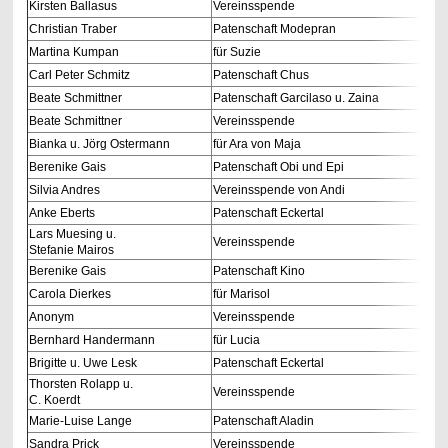
Kirsten Ballasus
Vereinsspende
Christian Traber
Patenschaft Modepran
Martina Kumpan
für Suzie
Carl Peter Schmitz
Patenschaft Chus
Beate Schmittner
Patenschaft Garcilaso u. Zaina
Beate Schmittner
Vereinsspende
Bianka u. Jörg Ostermann
für Ara von Maja
Berenike Gais
Patenschaft Obi und Epi
Silvia Andres
Vereinsspende von Andi
Anke Eberts
Patenschaft Eckertal
Lars Muesing u.
Vereinsspende
Stefanie Mairos
Berenike Gais
Patenschaft Kino
Carola Dierkes
für Marisol
Anonym
Vereinsspende
Bernhard Handermann
für Lucia
Brigitte u. Uwe Lesk
Patenschaft Eckertal
Thorsten Rolapp u.
Vereinsspende
C. Koerdt
Marie-Luise Lange
Patenschaft Aladin
Sandra Prick
Vereinsspende