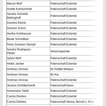
Marcel Wolf
Patenschaft Eckertal
Anette Kohlschmidt
Patenschaft Eckertal
Sandra Schmidt-
Patenschaft Eckertal
Bellinghoff
Daniela Eberts
Patenschaft Eckertal
Desiree Schon
Patenschaft Eckertal
Hertha Kohlhauser
Patenschaft Eckertal
Beate Schmittner
Patenschaft Eckertal
Petra Schwarz-Stumpf
Patenschaft Eckertal
Sandra Rodriguez-
Vereinsspende
Pfeifer
Sylvia Wolf
Patenschaft Eckertal
Heike Jander
Patenschaft Eckertal
Andreas Gronau
für Notfall-Welpen
Andreas Gronau
für Ara
Andreas Gronau
Patenschaft Eckertal
Jessica Schlittenhardt
Patenschaft Adom
Annemarie Taleb
Patenschaft Eckertal
Carola Dierkes
Patenschaft Eckertal
Carola Dierkes
Patenschaft Vanna, Benoit u. Kino