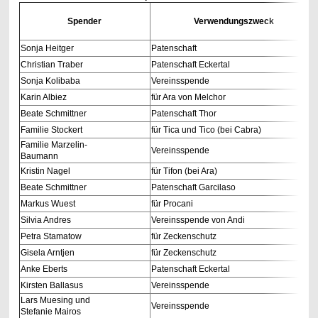
Spender
Verwendungszweck
Sonja Heitger
Patenschaft
Christian Traber
Patenschaft Eckertal
Sonja Kolibaba
Vereinsspende
Karin Albiez
für Ara von Melchor
Beate Schmittner
Patenschaft Thor
Familie Stockert
für Tica und Tico (bei Cabra)
Familie Marzelin-
Vereinsspende
Baumann
Kristin Nagel
für Tifon (bei Ara)
Beate Schmittner
Patenschaft Garcilaso
Markus Wuest
für Procani
Silvia Andres
Vereinsspende von Andi
Petra Stamatow
für Zeckenschutz
Gisela Arntjen
für Zeckenschutz
Anke Eberts
Patenschaft Eckertal
Kirsten Ballasus
Vereinsspende
Lars Muesing und
Vereinsspende
Stefanie Mairos