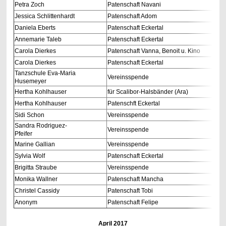
Petra Zoch
Patenschaft Navani
Jessica Schlittenhardt
Patenschaft Adom
Daniela Eberts
Patenschaft Eckertal
Annemarie Taleb
Patenschaft Eckertal
Carola Dierkes
Patenschaft Vanna, Benoit u. Kino
Carola Dierkes
Patenschaft Eckertal
Tanzschule Eva-Maria
Vereinsspende
Husemeyer
Hertha Kohlhauser
für Scalibor-Halsbänder (Ara)
Hertha Kohlhauser
Patenschft Eckertal
Sidi Schon
Vereinsspende
Sandra Rodriguez-
Vereinsspende
Pfeifer
Marine Gallian
Vereinsspende
Sylvia Wolf
Patenschaft Eckertal
Brigitta Straube
Vereinsspende
Monika Wallner
Patenschaft Mancha
Christel Cassidy
Patenschaft Tobi
Anonym
Patenschaft Felipe
April 2017