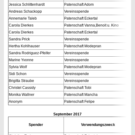
Jessica Schlittenhardt
Patenschaft Adom
Andreas Schackopp
Vereinsspende
Annemarie Taleb
Patenschaft Eckertal
Carola Dierkes
Patenschaft Vanna,Benoit u. Kino
Carola Dierkes
Patenschaft Eckertal
Sandra Prick
Vereinsspende
Hertha Kohlhauser
Patenschaft Modepran
Sandra Rodriguez-Pfeifer
Vereinsspende
Marine Yvonne
Vereinsspende
Sylvia Wolf
Patenschaft Modepran
Sidi Schon
Vereinsspende
Brigitta Straube
Vereinsspende
Christel Cassidy
Patenschaft Tobi
Monika Wallner
Patenschaft Mancha
Anonym
Patenschaft Felipe
September
2017
Spender
Verwendungszweck