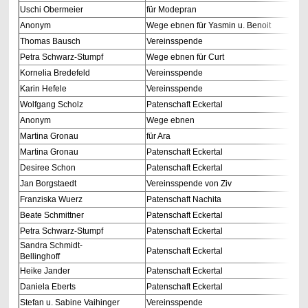
Uschi Obermeier
für Modepran
Anonym
Wege ebnen für Yasmin u. Benoit
Thomas Bausch
Vereinsspende
Petra Schwarz-Stumpf
Wege ebnen für Curt
Kornelia Bredefeld
Vereinsspende
Karin Hefele
Vereinsspende
Wolfgang Scholz
Patenschaft Eckertal
Anonym
Wege ebnen
Martina Gronau
für Ara
Martina Gronau
Patenschaft Eckertal
Desiree Schon
Patenschaft Eckertal
Jan Borgstaedt
Vereinsspende von Ziv
Franziska Wuerz
Patenschaft Nachita
Beate Schmittner
Patenschaft Eckertal
Petra Schwarz-Stumpf
Patenschaft Eckertal
Sandra Schmidt-
Patenschaft Eckertal
Bellinghoff
Heike Jander
Patenschaft Eckertal
Daniela Eberts
Patenschaft Eckertal
Stefan u. Sabine Vaihinger
Vereinsspende