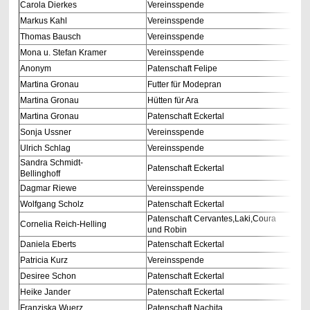
Carola Dierkes
Vereinsspende
Markus Kahl
Vereinsspende
Thomas Bausch
Vereinsspende
Mona u. Stefan Kramer
Vereinsspende
Anonym
Patenschaft Felipe
Martina Gronau
Futter für Modepran
Martina Gronau
Hütten für Ara
Martina Gronau
Patenschaft Eckertal
Sonja Ussner
Vereinsspende
Ulrich Schlag
Vereinsspende
Sandra Schmidt-
Patenschaft Eckertal
Bellinghoff
Dagmar Riewe
Vereinsspende
Wolfgang Scholz
Patenschaft Eckertal
Patenschaft Cervantes,Laki,Coura
Cornelia Reich-Helling
und Robin
Daniela Eberts
Patenschaft Eckertal
Patricia Kurz
Vereinsspende
Desiree Schon
Patenschaft Eckertal
Heike Jander
Patenschaft Eckertal
Franziska Wuerz
Patenschaft Nachita