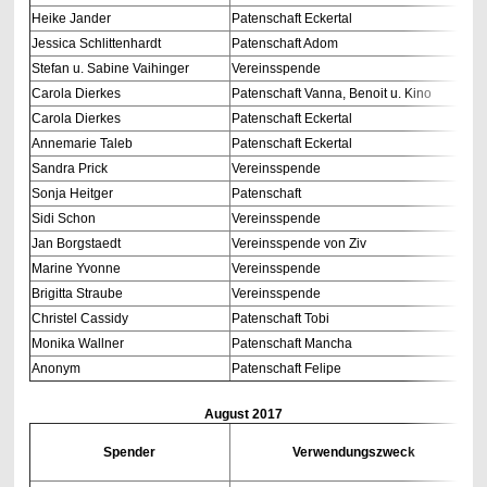
Heike Jander
Patenschaft Eckertal
Jessica Schlittenhardt
Patenschaft Adom
Stefan u. Sabine Vaihinger
Vereinsspende
Carola Dierkes
Patenschaft Vanna, Benoit u. Kino
Carola Dierkes
Patenschaft Eckertal
Annemarie Taleb
Patenschaft Eckertal
Sandra Prick
Vereinsspende
Sonja Heitger
Patenschaft
Sidi Schon
Vereinsspende
Jan Borgstaedt
Vereinsspende von Ziv
Marine Yvonne
Vereinsspende
Brigitta Straube
Vereinsspende
Christel Cassidy
Patenschaft Tobi
Monika Wallner
Patenschaft Mancha
Anonym
Patenschaft Felipe
August
2017
Spender
Verwendungszweck