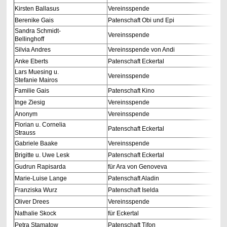
Kirsten Ballasus
Vereinsspende
Berenike Gais
Patenschaft Obi und Epi
Sandra Schmidt-
Vereinsspende
Bellinghoff
Silvia Andres
Vereinsspende von Andi
Anke Eberts
Patenschaft Eckertal
Lars Muesing u.
Vereinsspende
Stefanie Mairos
Familie Gais
Patenschaft Kino
Inge Ziesig
Vereinsspende
Anonym
Vereinsspende
Florian u. Cornelia
Patenschaft Eckertal
Strauss
Gabriele Baake
Vereinsspende
Brigitte u. Uwe Lesk
Patenschaft Eckertal
Gudrun Rapisarda
für Ara von Genoveva
Marie-Luise Lange
Patenschaft Aladin
Franziska Wurz
Patenschaft Iselda
Oliver Drees
Vereinsspende
Nathalie Skock
für Eckertal
Petra Stamatow
Patenschaft Tifon