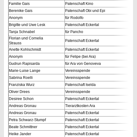
Familie Gais
Patenschaft Kino
Berenike Gais
Patenschaft Obi und Epi
Anonym
für Rodolfo
Brigitte und Uwe Lesk
Patenschaft Eckertal
Tanja Schnabel
für Pancho
Florian und Cornelia
Patenschaft Eckertal
Strauss
Anette Kohlschmidt
Patenschaft Eckertal
Anonym
für Felipe (bei Ara)
Gudrun Rapisarda
für Ara von Genoveva
Marie-Luise Lange
Vereinsspende
Sabrina Roelli
Vereinsspende
Franziska Wurz
Patenschaft Iselda
Oliver Drees
Vereinsspende
Desiree Schon
Patenschaft Eckertal
Andreas Gronau
Tierarztkosten Ara
Andreas Gronau
Patenschaft Eckertal
Petra Schwarz-Stumpf
Patenschaft Eckertal
Beate Schmittner
Patenschaft Eckertal
Heike Jander
Patenschaft Eckertal