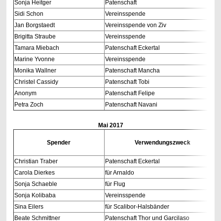
Sonja Heitger
Patenschaft
Sidi Schon
Vereinsspende
Jan Borgstaedt
Vereinsspende von Ziv
Brigitta Straube
Vereinsspende
Tamara Miebach
Patenschaft Eckertal
Marine Yvonne
Vereinsspende
Monika Wallner
Patenschaft Mancha
Christel Cassidy
Patenschaft Tobi
Anonym
Patenschaft Felipe
Petra Zoch
Patenschaft Navani
Mai 2017
Spender
Verwendungszweck
Christian Traber
Patenschaft Eckertal
Carola Dierkes
für Arnaldo
Sonja Schaeble
für Flug
Sonja Kolibaba
Vereinsspende
Sina Eilers
für Scalibor-Halsbänder
Beate Schmittner
Patenschaft Thor und Garcilaso