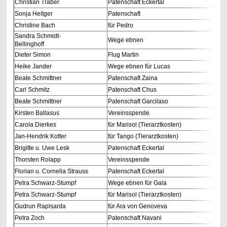
Christian Traber
Patenschaft Eckertal
Sonja Heitger
Patenschaft
Christine Bach
für Pedro
Sandra Schmidt-
Wege ebnen
Bellinghoff
Dieter Simon
Flug Martin
Heike Jander
Wege ebnen für Lucas
Beate Schmittner
Patenschaft Zaina
Carl Schmitz
Patenschaft Chus
Beate Schmittner
Patenschaft Garcilaso
Kirsten Ballasus
Vereinsspende
Carola Dierkes
für Marisol (Tierarztkosten)
Jan-Hendrik Kotter
für Tango (Tierarztkosten)
Brigitte u. Uwe Lesk
Patenschaft Eckertal
Thorsten Rolapp
Vereinsspende
Florian u. Cornelia Strauss
Patenschaft Eckertal
Petra Schwarz-Stumpf
Wege ebnen für Gala
Petra Schwarz-Stumpf
für Marisol (Tierarztkosten)
Gudrun Rapisarda
für Ara von Genoveva
Petra Zoch
Patenschaft Navani